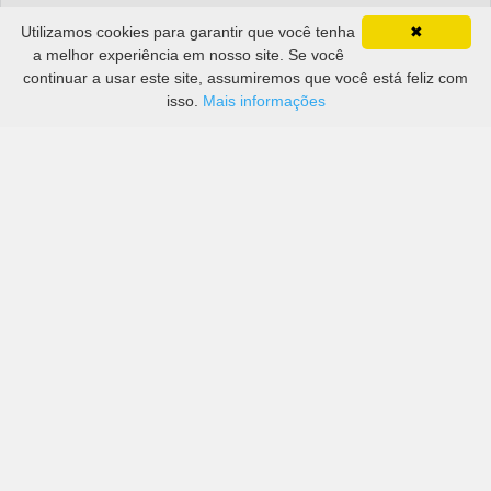
Utilizamos cookies para garantir que você tenha
✖
a melhor experiência em nosso site. Se você
continuar a usar este site, assumiremos que você está feliz com
isso.
Mais informações
Preços de grandes empresas, bem como de mais
pequenas em Puerto del Carmen