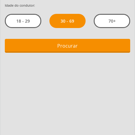
Idade do condutor:
30 - 69
18 - 29
70+
Procurar