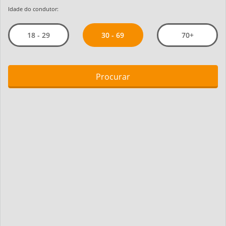
Idade do condutor:
30 - 69
18 - 29
70+
Procurar