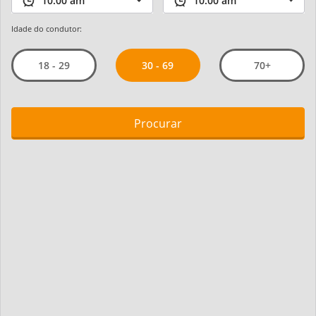
Idade do condutor:
30 - 69
18 - 29
70+
Procurar