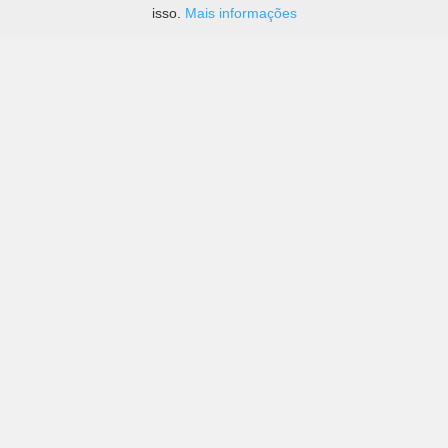
isso.
Mais informações
Preços de grandes empresas, bem como de mais
pequenas em Aeroporto de Tenerife Sul